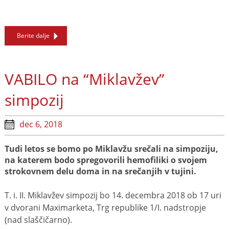
Berite dalje
VABILO na “Miklavžev”
simpozij
dec 6, 2018
Tudi letos se bomo po Miklavžu srečali na simpoziju,
na katerem bodo spregovorili hemofiliki o svojem
strokovnem delu doma in na srečanjih v tujini.
T. i. II. Miklavžev simpozij bo 14. decembra 2018 ob 17 uri
v dvorani Maximarketa, Trg republike 1/I. nadstropje
(nad slaščičarno).