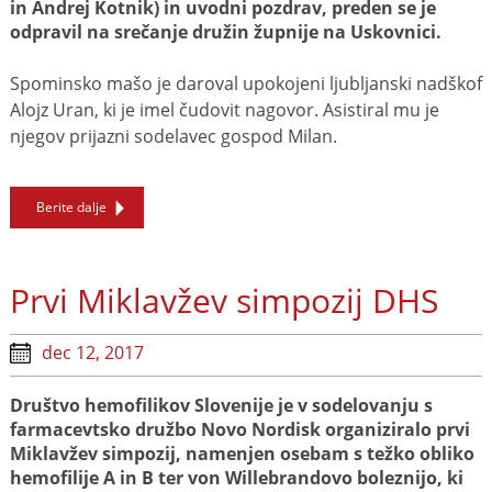
in Andrej Kotnik) in uvodni pozdrav, preden se je
odpravil na srečanje družin župnije na Uskovnici.
Spominsko mašo je daroval upokojeni ljubljanski nadškof
Alojz Uran, ki je imel čudovit nagovor. Asistiral mu je
njegov prijazni sodelavec gospod Milan.
Berite dalje
Prvi Miklavžev simpozij DHS
dec 12, 2017
Društvo hemofilikov Slovenije je v sodelovanju s
farmacevtsko družbo Novo Nordisk organiziralo prvi
Miklavžev simpozij, namenjen osebam s težko obliko
hemofilije A in B ter von Willebrandovo boleznijo, ki