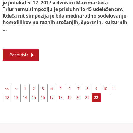
je potekal 5. 12. 2017 v dvorani Maximarketa.
Triurnemu simpoziju je prisluhnilo 45 udeležencev.
Rdeča nit simpozija je bila mednarodno sodelovanje
hemofilikov na raznih srečanjih, športnih, kulturnih
…
Berite dalje
<<
<
1
2
3
4
5
6
7
8
9
10
11
12
13
14
15
16
17
18
19
20
21
22