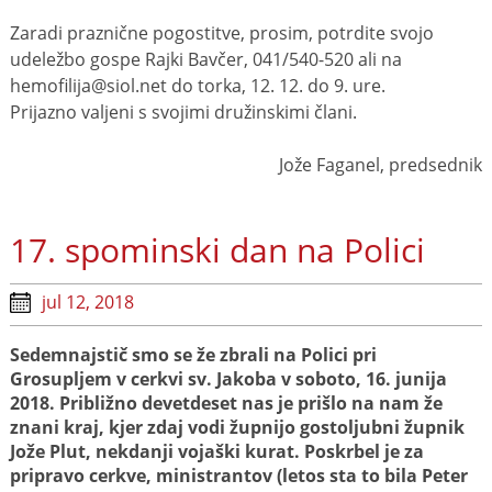
Zaradi praznične pogostitve, prosim, potrdite svojo
udeležbo gospe Rajki Bavčer, 041/540-520 ali na
hemofilija@siol.net do torka, 12. 12. do 9. ure.
Prijazno valjeni s svojimi družinskimi člani.
Jože Faganel, predsednik
17. spominski dan na Polici
jul 12, 2018
Sedemnajstič smo se že zbrali na Polici pri
Grosupljem v cerkvi sv. Jakoba v soboto, 16. junija
2018. Približno devetdeset nas je prišlo na nam že
znani kraj, kjer zdaj vodi župnijo gostoljubni župnik
Jože Plut, nekdanji vojaški kurat. Poskrbel je za
pripravo cerkve, ministrantov (letos sta to bila Peter