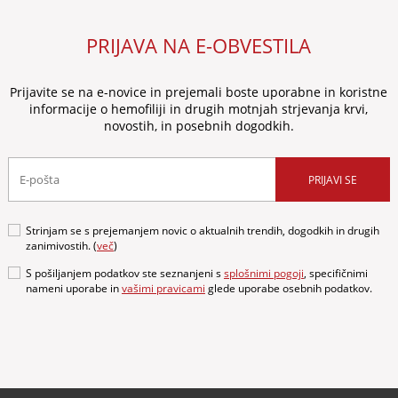
PRIJAVA NA E-OBVESTILA
Prijavite se na e-novice in prejemali boste uporabne in koristne
informacije o hemofiliji in drugih motnjah strjevanja krvi,
novostih, in posebnih dogodkih.
PRIJAVI SE
Strinjam se s prejemanjem novic o aktualnih trendih, dogodkih in drugih
zanimivostih. (
več
)
S pošiljanjem podatkov ste seznanjeni s
splošnimi pogoji
, specifičnimi
nameni uporabe in
vašimi pravicami
glede uporabe osebnih podatkov.