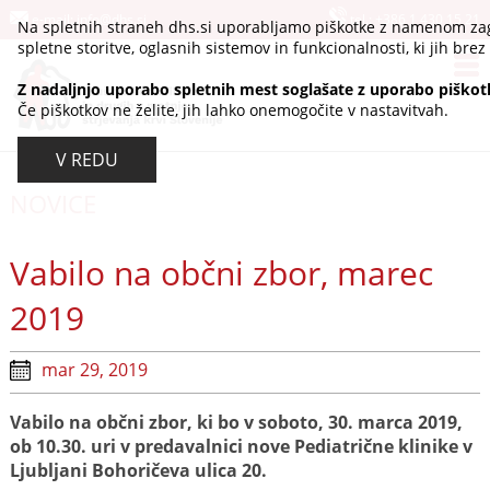
e-mail:
info@dhs.si
tel.:
+386 1 430 15 21
Na spletnih straneh dhs.si uporabljamo piškotke z namenom zag
spletne storitve, oglasnih sistemov in funkcionalnosti, ki jih brez 
Z nadaljnjo uporabo spletnih mest soglašate z uporabo piškot
Če piškotkov ne želite, jih lahko onemogočite v nastavitvah.
V REDU
NOVICE
Vabilo na občni zbor, marec
2019
mar 29, 2019
Vabilo na občni zbor, ki bo v soboto, 30. marca 2019,
ob 10.30. uri v predavalnici nove Pediatrične klinike v
Ljubljani Bohoričeva ulica 20.