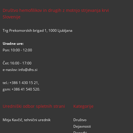
Društvo hemofilikov in drugih z motnjo strjevanja krvi
Slovenije
Trg Prekomorskih brigad 1, 1000 Ljubljana
Uradne ure:
Pon: 10:00 - 12:00
Čet: 16:00 - 17:00
e-naslov:
info@dhs.si
tel.:
+386 1 430 15 21
,
gsm:
+386 41 540 520
.
Uredniški odbor spletnih strani
Kategorije
Mitja Kavčič, tehnični urednik
Društvo
Dejavnosti
Dogodki