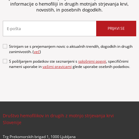
informacije o hemofiliji in drugih motnjah strjevanja krvi,
novostih, in posebnih dogodkih.
PRIJAVI SE
Strinjam se s prejemanjem novic o aktualnih trendih, dogodkih in drugih
zanimivostih. (
več
)
S pošiljanjem podatkov ste seznanjeni s
splošnimi pogoji
, specifičnimi
nameni uporabe in
vašimi pravicami
glede uporabe osebnih podatkov.
Društvo hemofilikov in drugih z motnjo strjevanja krvi
Slovenije
Trg Prekomorskih brigad 1, 1000 Ljubljana