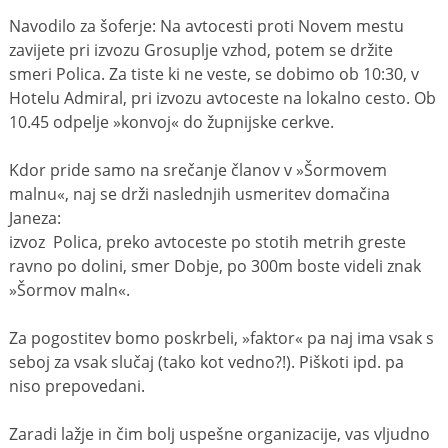
Navodilo za šoferje: Na avtocesti proti Novem mestu
zavijete pri izvozu Grosuplje vzhod, potem se držite
smeri Polica. Za tiste ki ne veste, se dobimo ob 10:30, v
Hotelu Admiral, pri izvozu avtoceste na lokalno cesto. Ob
10.45 odpelje »konvoj« do župnijske cerkve.
Kdor pride samo na srečanje članov v »Šormovem
malnu«, naj se drži naslednjih usmeritev domačina
Janeza:
izvoz Polica, preko avtoceste po stotih metrih greste
ravno po dolini, smer Dobje, po 300m boste videli znak
»Šormov maln«.
Za pogostitev bomo poskrbeli, »faktor« pa naj ima vsak s
seboj za vsak slučaj (tako kot vedno?!). Piškoti ipd. pa
niso prepovedani.
Zaradi lažje in čim bolj uspešne organizacije, vas vljudno