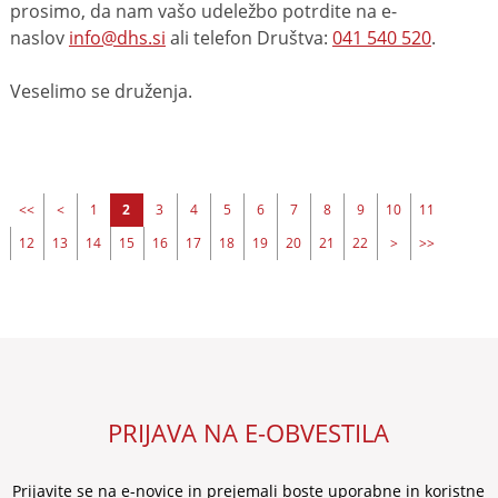
prosimo, da nam vašo udeležbo potrdite na e-
naslov
info@dhs.si
ali telefon Društva:
041 540 520
.
Veselimo se druženja.
<<
<
1
2
3
4
5
6
7
8
9
10
11
12
13
14
15
16
17
18
19
20
21
22
>
>>
PRIJAVA NA E-OBVESTILA
Prijavite se na e-novice in prejemali boste uporabne in koristne