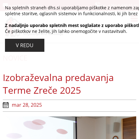
e-mail:
info@dhs.si
tel.:
+386 1 430 15 21
Na spletnih straneh dhs.si uporabljamo piškotke z namenom zag
spletne storitve, oglasnih sistemov in funkcionalnosti, ki jih brez 
Z nadaljnjo uporabo spletnih mest soglašate z uporabo piškot
Če piškotkov ne želite, jih lahko onemogočite v nastavitvah.
V REDU
NOVICE
Izobraževalna predavanja
Terme Zreče 2025
mar 28, 2025