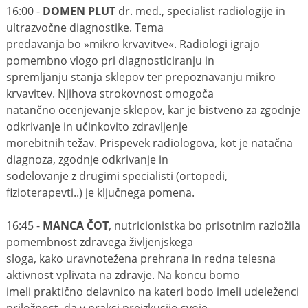
16:00 -
DOMEN PLUT
dr. med., specialist radiologije in
ultrazvočne diagnostike. Tema
predavanja bo »mikro krvavitve«. Radiologi igrajo
pomembno vlogo pri diagnosticiranju in
spremljanju stanja sklepov ter prepoznavanju mikro
krvavitev. Njihova strokovnost omogoča
natančno ocenjevanje sklepov, kar je bistveno za zgodnje
odkrivanje in učinkovito zdravljenje
morebitnih težav. Prispevek radiologova, kot je natačna
diagnoza, zgodnje odkrivanje in
sodelovanje z drugimi specialisti (ortopedi,
fizioterapevti..) je ključnega pomena.
16:45 -
MANCA ČOT
, nutricionistka bo prisotnim razložila
pomembnost zdravega življenjskega
sloga, kako uravnotežena prehrana in redna telesna
aktivnost vplivata na zdravje. Na koncu bomo
imeli praktično delavnico na kateri bodo imeli udeleženci