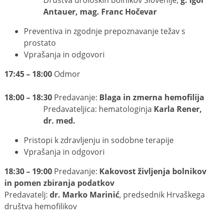
Društva uroloških bolnikov Slovenije,
g. Igor
Antauer, mag. Franc Hočevar
Preventiva in zgodnje prepoznavanje težav s
prostato
Vprašanja in odgovori
17:45 – 18:00
Odmor
18:00 – 18:30
Predavanje:
Blaga in zmerna hemofilija
Predavateljica: hematologinja
Karla Rener,
dr. med.
Pristopi k zdravljenju in sodobne terapije
Vprašanja in odgovori
18:30 – 19:00
Predavanje:
Kakovost življenja bolnikov
in pomen zbiranja podatkov
Predavatelj:
dr. Marko Marinić
, predsednik Hrvaškega
društva hemofilikov