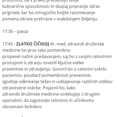
priložnost, da v praksi preizkusijo svoje
kulinarične sposobnosti in skupaj pripravijo zdrav
prigrizek, kar bo omogočilo boljše razumevanje
pomena zdrave prehrane v vsakdanjem življenju.
17:30 – pavza
17:45 -
ZLATKO ČIČIGOJ
dr. med. zdravnik družinske
medicine bo prav tako pomembno
prispevel našim predavanjem, saj bo s svojim celostnim
pristopom k zdravju osvetlil ključne vidike
preventive in zdravljenja. Govoril bo o celostni oskrbi
pacientov, poudaril pomembnost preventive,
zgodnje odkrivanje težav in usklajevanje različnih vidikov
zdravstvene oskrbe. Pojasnil bo, kako
zdravniki družinske medicine sodelujejo z drugimi
specialisti, da zagotovijo celostno in učinkovito
obravnavo bolnikov.