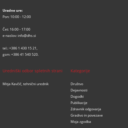
Uradne ure:
Pon: 10:00 - 12:00
Čet: 16:00 - 17:00
e-naslov:
info@dhs.si
tel.:
+386 1 430 15 21
,
gsm:
+386 41 540 520
.
Uredniški odbor spletnih strani
Kategorije
Mitja Kavčič, tehnični urednik
Društvo
Dejavnosti
Dogodki
Publikacije
Zdravnik odgovarja
Gradivo in povezave
Moja zgodba