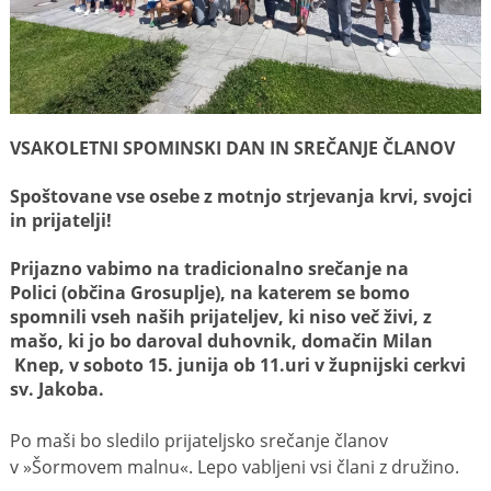
VSAKOLETNI SPOMINSKI DAN IN SREČANJE ČLANOV
Spoštovane vse osebe z motnjo strjevanja krvi, svojci
in prijatelji!
Prijazno vabimo na tradicionalno srečanje na
Polici (občina Grosuplje), na katerem se bomo
spomnili vseh naših prijateljev, ki niso več živi, z
mašo, ki jo bo daroval duhovnik, domačin Milan
Knep, v soboto 15. junija ob 11.uri v župnijski cerkvi
sv. Jakoba.
Po maši bo sledilo prijateljsko srečanje članov
v »Šormovem malnu«. Lepo vabljeni vsi člani z družino.