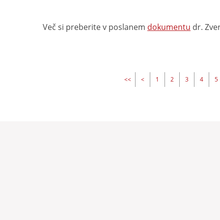
Več si preberite v poslanem
dokumentu
dr. Zve
<<
<
1
2
3
4
5