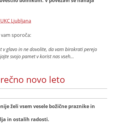
obvestilo bolnikom. V povezavi se nahaja
v UKC Ljubljana
. vam sporoča:
 glavo in ne dovolite, da vam birokrati perejo
ajte svojo pamet v korist nas vseh…
srečno novo leto
ije želi vsem vesele božične praznike in
ja in ostalih radosti.