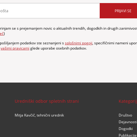
PRIJAVI SE
trinjam se s prejemanjem novic o aktualnih trendih, dogodkih in drugih zanimivost
eč
)
 pošiljanjem podatkov ste seznanjeni s
splošnimi pogoji
, specifičnimi nameni upo
n
vašimi pravicami
glede uporabe osebnih podatkov.
Uredniški odbor spletnih strani
Kategori
Mitja Kavčič, tehnični urednik
Društvo
Dejavnosti
Dogodki
Publikacije