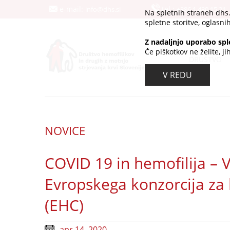
e-mail:
tel.:
info@dhs.si
+386 1 430 15 21
Na spletnih straneh dhs
spletne storitve, oglasnih
Z nadaljnjo uporabo spl
Če piškotkov ne želite, j
DRUŠTVO
V REDU
NOVICE
COVID 19 in hemofilija – 
Evropskega konzorcija za 
(EHC)
apr 14, 2020