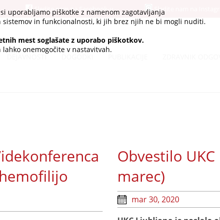
Sledite nam na Facebook-u
Sledite nam na Instag
.si uporabljamo piškotke z namenom zagotavljanja
 sistemov in funkcionalnosti, ki jih brez njih ne bi mogli nuditi.
etnih mest soglašate z uporabo piškotkov.
ih lahko onemogočite v nastavitvah.
DEJAVNOSTI
DOGODKI
PUBLIKACIJE
ZDRAVNIK ODGO
Videkonferenca
Obvestilo UKC 
hemofilijo
marec)
mar 30, 2020