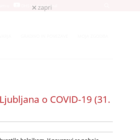
ram-u
DHS Youtube kanal
zapri
VARJA
GRADIVO IN POVEZAVE
MOJA ZGODBA
Ljubljana o COVID-19 (31.