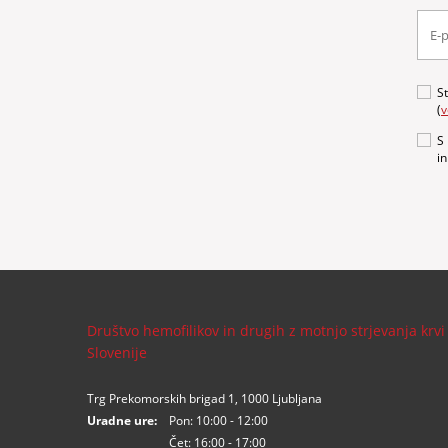
S
(
v
S
i
Društvo hemofilikov in drugih z motnjo strjevanja krvi
Slovenije
Trg Prekomorskih brigad 1, 1000 Ljubljana
Uradne ure:
Pon: 10:00 - 12:00
Čet: 16:00 - 17:00