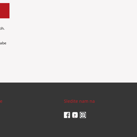
ih.
rabe
je
Sledite nam na