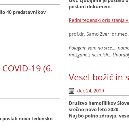
UKC Ljubljana je poslalo 
poslani dokument.
ilo 40 predstavnikov
Redni tedenski oris stanja 
prof.dr. Samo Zver, dr.med
Polagam vam na srce,… pamet v
možgane z nesmisli… Uporablj
 COVID-19 (6.
Vesel božič in 
dec 24, 2019
Društvo hemofilikov Sloven
srečno novo leto 2020.
Naj bo polno zdravja, vesel
o poslali novo tedensko