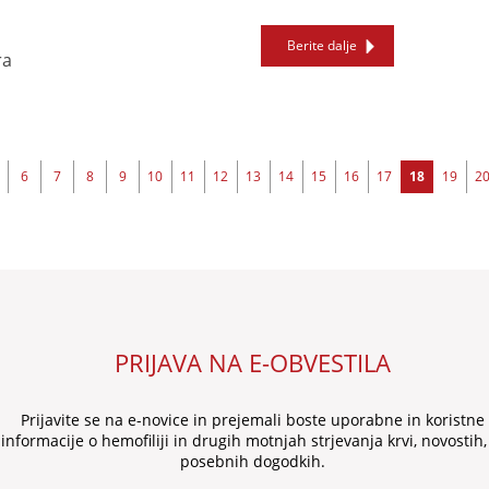
Berite dalje
ra
6
7
8
9
10
11
12
13
14
15
16
17
18
19
2
PRIJAVA NA E-OBVESTILA
Prijavite se na e-novice in prejemali boste uporabne in koristne
informacije o hemofiliji in drugih motnjah strjevanja krvi, novostih,
posebnih dogodkih.