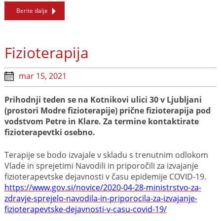
Berite dalje
Fizioterapija
mar 15, 2021
Prihodnji teden se na Kotnikovi ulici 30 v Ljubljani
(prostori Modre fizioterapije) prične fizioterapija pod
vodstvom Petre in Klare. Za termine kontaktirate
fizioterapevtki osebno.
Terapije se bodo izvajale v skladu s trenutnim odlokom
Vlade in sprejetimi Navodili in priporočili za izvajanje
fizioterapevtske dejavnosti v času epidemije COVID-19.
https://www.gov.si/novice/2020-04-28-ministrstvo-za-
zdravje-sprejelo-navodila-in-priporocila-za-izvajanje-
fizioterapevtske-dejavnosti-v-casu-covid-19/