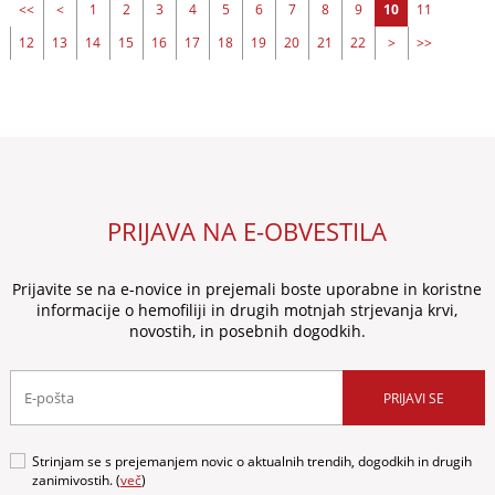
<<
<
1
2
3
4
5
6
7
8
9
10
11
12
13
14
15
16
17
18
19
20
21
22
>
>>
PRIJAVA NA E-OBVESTILA
Prijavite se na e-novice in prejemali boste uporabne in koristne
informacije o hemofiliji in drugih motnjah strjevanja krvi,
novostih, in posebnih dogodkih.
PRIJAVI SE
Strinjam se s prejemanjem novic o aktualnih trendih, dogodkih in drugih
zanimivostih. (
več
)