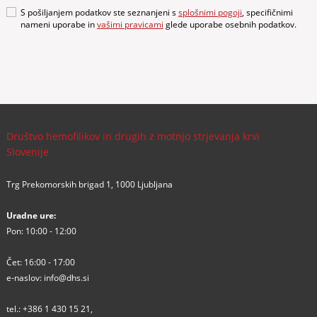
S pošiljanjem podatkov ste seznanjeni s
splošnimi pogoji
, specifičnimi
nameni uporabe in
vašimi pravicami
glede uporabe osebnih podatkov.
Društvo hemofilikov in drugih z motnjo strjevanja krvi
Slovenije
Trg Prekomorskih brigad 1, 1000 Ljubljana
Uradne ure:
Pon: 10:00 - 12:00
Čet: 16:00 - 17:00
e-naslov:
info@dhs.si
tel.:
+386 1 430 15 21
,