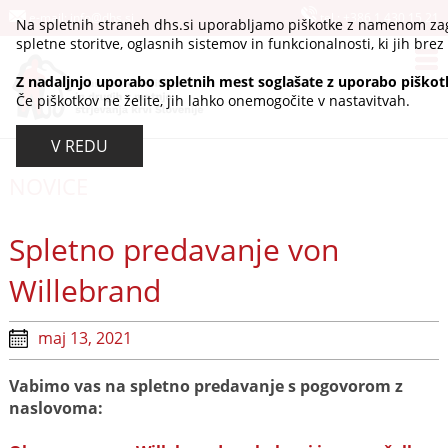
e-mail:
info@dhs.si
tel.:
+386 1 430 15 21
Na spletnih straneh dhs.si uporabljamo piškotke z namenom zag
spletne storitve, oglasnih sistemov in funkcionalnosti, ki jih brez 
Z nadaljnjo uporabo spletnih mest soglašate z uporabo piškot
Če piškotkov ne želite, jih lahko onemogočite v nastavitvah.
V REDU
NOVICE
Spletno predavanje von
Willebrand
maj 13, 2021
Vabimo vas na spletno predavanje s pogovorom z
naslovoma: