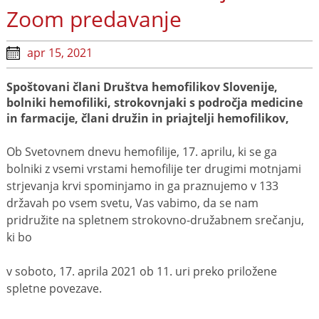
Zoom predavanje
apr 15, 2021
Spoštovani člani Društva hemofilikov Slovenije,
bolniki hemofiliki, strokovnjaki s področja medicine
in farmacije, člani družin in priajtelji hemofilikov,
Ob Svetovnem dnevu hemofilije, 17. aprilu, ki se ga
bolniki z vsemi vrstami hemofilije ter drugimi motnjami
strjevanja krvi spominjamo in ga praznujemo v 133
državah po vsem svetu, Vas vabimo, da se nam
pridružite na spletnem strokovno-družabnem srečanju,
ki bo
v soboto, 17. aprila 2021 ob 11. uri preko priložene
spletne povezave.