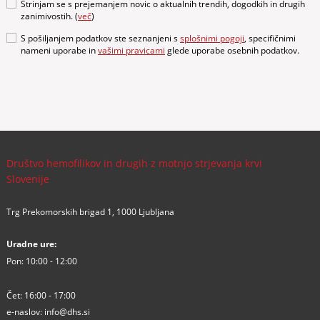
Strinjam se s prejemanjem novic o aktualnih trendih, dogodkih in drugih
zanimivostih. (
več
)
S pošiljanjem podatkov ste seznanjeni s
splošnimi pogoji
, specifičnimi
nameni uporabe in
vašimi pravicami
glede uporabe osebnih podatkov.
Društvo hemofilikov in drugih z motnjo strjevanja krvi
Slovenije
Trg Prekomorskih brigad 1, 1000 Ljubljana
Uradne ure:
Pon: 10:00 - 12:00
Čet: 16:00 - 17:00
e-naslov:
info@dhs.si