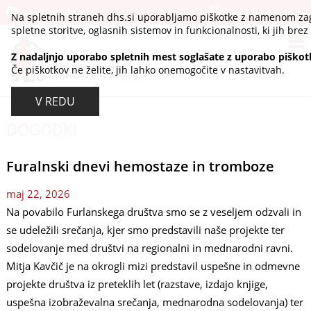
e-mail:
info@dhs.si
tel.:
+386 1 430 15 21
Na spletnih straneh dhs.si uporabljamo piškotke z namenom zag
spletne storitve, oglasnih sistemov in funkcionalnosti, ki jih brez 
Z nadaljnjo uporabo spletnih mest soglašate z uporabo piškot
Če piškotkov ne želite, jih lahko onemogočite v nastavitvah.
V REDU
DOGODKI
Furalnski dnevi hemostaze in tromboze
maj 22, 2026
Na povabilo Furlanskega društva smo se z veseljem odzvali in
se udeležili srečanja, kjer smo predstavili naše projekte ter
sodelovanje med društvi na regionalni in mednarodni ravni.
Mitja Kavčič je na okrogli mizi predstavil uspešne in odmevne
projekte društva iz preteklih let (razstave, izdajo knjige,
uspešna izobraževalna srečanja, mednarodna sodelovanja) ter