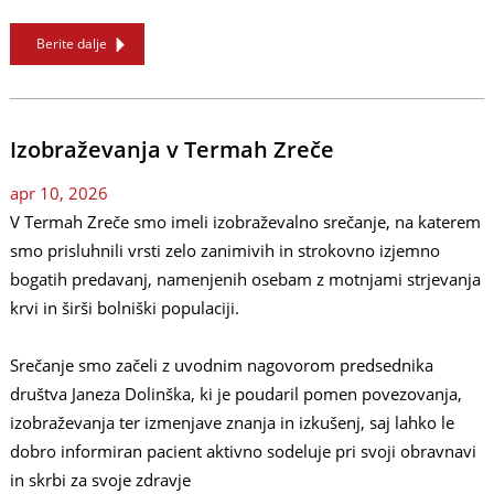
Berite dalje
Izobraževanja v Termah Zreče
apr 10, 2026
V Termah Zreče smo imeli izobraževalno srečanje, na katerem
smo prisluhnili vrsti zelo zanimivih in strokovno izjemno
bogatih predavanj, namenjenih osebam z motnjami strjevanja
krvi in širši bolniški populaciji.
Srečanje smo začeli z uvodnim nagovorom predsednika
društva Janeza Dolinška, ki je poudaril pomen povezovanja,
izobraževanja ter izmenjave znanja in izkušenj, saj lahko le
dobro informiran pacient aktivno sodeluje pri svoji obravnavi
in skrbi za svoje zdravje