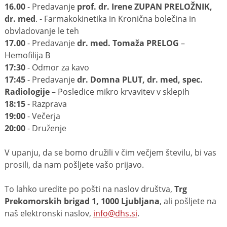
16.00
- Predavanje
prof. dr. Irene ZUPAN PRELOŽNIK,
dr. med
. - Farmakokinetika in Kronična bolečina in
obvladovanje le teh
17.00
- Predavanje
dr. med. Tomaža PRELOG
–
Hemofilija B
17:30
- Odmor za kavo
17:45
- Predavanje
dr. Domna PLUT, dr. med, spec.
Radiologije
– Posledice mikro krvavitev v sklepih
18:15
- Razprava
19:00
- Večerja
20:00
- Druženje
V upanju, da se bomo družili v čim večjem številu, bi vas
prosili, da nam pošljete vašo prijavo.
To lahko uredite po pošti na naslov društva,
Trg
Prekomorskih brigad 1, 1000 Ljubljana
, ali pošljete na
naš elektronski naslov,
info@dhs.si
.