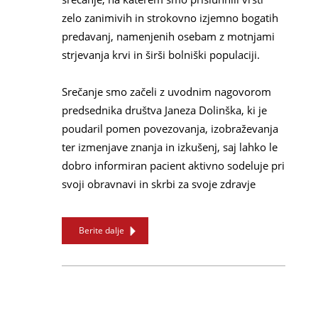
zelo zanimivih in strokovno izjemno bogatih
predavanj, namenjenih osebam z motnjami
strjevanja krvi in širši bolniški populaciji.
Srečanje smo začeli z uvodnim nagovorom
predsednika društva Janeza Dolinška, ki je
poudaril pomen povezovanja, izobraževanja
ter izmenjave znanja in izkušenj, saj lahko le
dobro informiran pacient aktivno sodeluje pri
svoji obravnavi in skrbi za svoje zdravje
Berite dalje