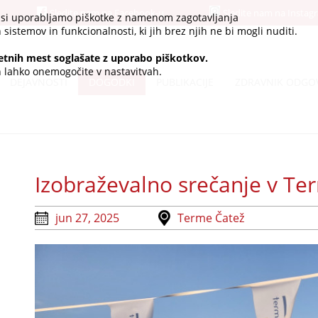
Sledite nam na Facebook-u
Sledite nam na Instag
.si uporabljamo piškotke z namenom zagotavljanja
 sistemov in funkcionalnosti, ki jih brez njih ne bi mogli nuditi.
etnih mest soglašate z uporabo piškotkov.
ih lahko onemogočite v nastavitvah.
DEJAVNOSTI
DOGODKI
PUBLIKACIJE
ZDRAVNIK ODGO
Izobraževalno srečanje v Te
jun 27, 2025
Terme Čatež