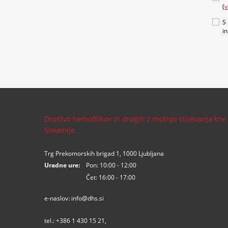
(
v
S
i
Društvo hemofilikov in drugih z motnjo strjevanja krvi
Slovenije
Trg Prekomorskih brigad 1, 1000 Ljubljana
Uradne ure:
Pon: 10:00 - 12:00
Čet: 16:00 - 17:00
e-naslov:
info@dhs.si
tel.:
+386 1 430 15 21
,