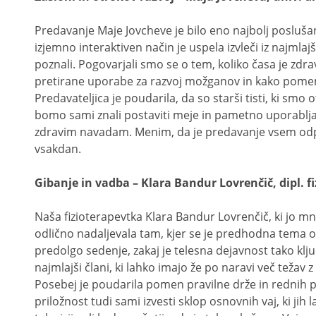
Predavanje Maje Jovcheve je bilo eno najbolj poslušan
izjemno interaktiven način je uspela izvleči iz najmlaj
poznali. Pogovarjali smo se o tem, koliko časa je zdra
pretirane uporabe za razvoj možganov in kako pome
Predavateljica je poudarila, da so starši tisti, ki sm
bomo sami znali postaviti meje in pametno uporabljati 
zdravim navadam. Menim, da je predavanje vsem odpr
vsakdan.
Gibanje in vadba – Klara Bandur Lovrenčič, dipl. fi
Naša fizioterapevtka Klara Bandur Lovrenčič, ki jo mn
odlično nadaljevala tam, kjer se je predhodna tema o z
predolgo sedenje, zakaj je telesna dejavnost tako ključ
najmlajši člani, ki lahko imajo že po naravi več težav 
Posebej je poudarila pomen pravilne drže in rednih
priložnost tudi sami izvesti sklop osnovnih vaj, ki j