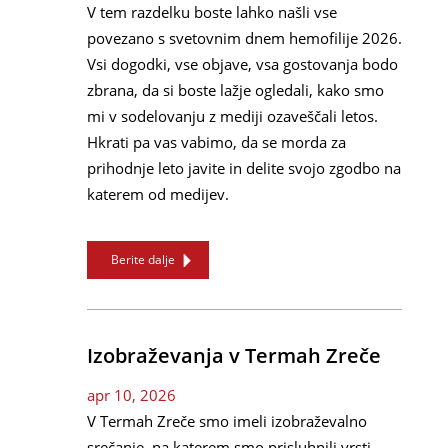
V tem razdelku boste lahko našli vse
povezano s svetovnim dnem hemofilije 2026.
Vsi dogodki, vse objave, vsa gostovanja bodo
zbrana, da si boste lažje ogledali, kako smo
mi v sodelovanju z mediji ozaveščali letos.
Hkrati pa vas vabimo, da se morda za
prihodnje leto javite in delite svojo zgodbo na
katerem od medijev.
Berite dalje
Izobraževanja v Termah Zreče
apr 10, 2026
V Termah Zreče smo imeli izobraževalno
srečanje, na katerem smo prisluhnili vrsti