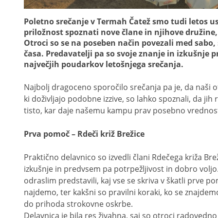
Poletno srečanje v Termah Čatež smo tudi letos us
priložnost spoznati nove člane in njihove družine, 
Otroci so se na poseben način povezali med sabo, 
časa. Predavatelji pa so svoje znanje in izkušnje p
največjih poudarkov letošnjega srečanja.
Najbolj dragoceno sporočilo srečanja pa je, da naši ot
ki doživljajo podobne izzive, so lahko spoznali, da jih 
tisto, kar daje našemu kampu prav posebno vrednos
Prva pomoč – Rdeči križ Brežice
Praktično delavnico so izvedli člani Rdečega križa Brež
izkušnje in predvsem pa potrpežljivost in dobro voljo
odraslim predstavili, kaj vse se skriva v škatli prve p
najdemo, ter kakšni so pravilni koraki, ko se znajdemo
do prihoda strokovne oskrbe.
Delavnica je bila res živahna, saj so otroci radovedno 