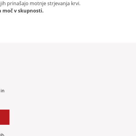
ih prinašajo motnje strjevanja krvi.
ja moč v skupnosti.
 in
ih.