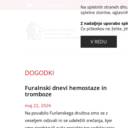
e-mail:
tel.:
info@dhs.si
+386 1 430 15 21
Na spletnih straneh dhs
spletne storitve, oglasnih
Z nadaljnjo uporabo spl
Če piškotkov ne želite, j
DRUŠTVO
V REDU
DOGODKI
Furalnski dnevi hemostaze in
tromboze
maj 22, 2026
Na povabilo Furlanskega društva smo se z
veseljem odzvali in se udeležili srečanja, kjer
smo predstavili naše projekte ter sodelovanje