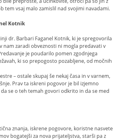
so bile preproste, a učinkovite, otroci pa so jih z
ob tem vsaj malo zamislil nad svojimi navadami.
anel Kotnik
ji dr. Barbari Faganel Kotnik, ki je spregovorila
av nam zaradi obveznosti ni mogla predavati v
 Predavanje je poudarilo pomen zgodnjega
žavah, ki so prepogosto pozabljene, od močnih
stre – ostale skupaj še nekaj časa in v varnem,
je. Prav ta iskreni pogovor je bil izjemno
 da se o teh temah govori odkrito in da se med
ktična znanja, iskrene pogovore, koristne nasvete
v bogatejši za nova prijateljstva, starši pa z