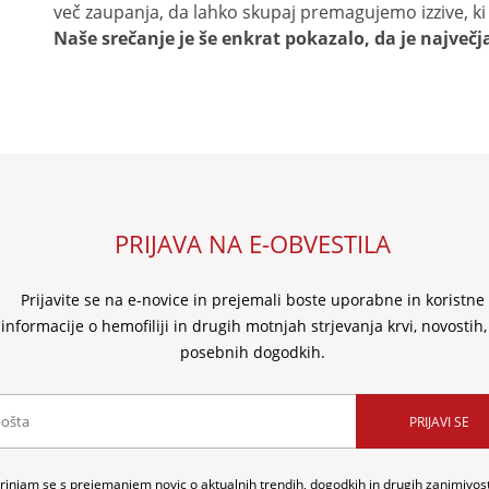
več zaupanja, da lahko skupaj premagujemo izzive, ki j
Naše srečanje je še enkrat pokazalo, da je največ
PRIJAVA NA E-OBVESTILA
Prijavite se na e-novice in prejemali boste uporabne in koristne
informacije o hemofiliji in drugih motnjah strjevanja krvi, novostih,
posebnih dogodkih.
PRIJAVI SE
trinjam se s prejemanjem novic o aktualnih trendih, dogodkih in drugih zanimivost