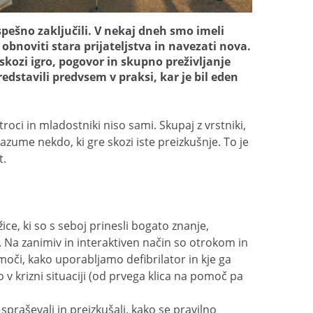
pešno zaključili. V nekaj dneh smo imeli
obnoviti stara prijateljstva in navezati nova.
skozi igro, pogovor in skupno preživljanje
redstavili predvsem v praksi, kar je bil eden
roci in mladostniki niso sami. Skupaj z vrstniki,
razume nekdo, ki gre skozi iste preizkušnje. To je
t.
ice, ki so s seboj prinesli bogato znanje,
. Na zanimiv in interaktiven način so otrokom in
omoči, kako uporabljamo defibrilator in kje ga
 v krizni situaciji (od prvega klica na pomoč pa
spraševali in preizkušali, kako se pravilno