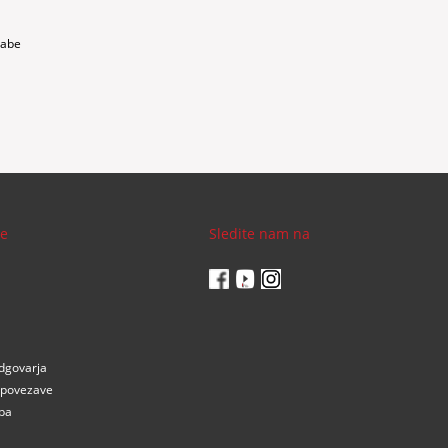
rabe
je
Sledite nam na
dgovarja
 povezave
ba