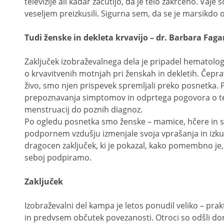
televizije ali kadar začutijo, da je telo zakrčeno. Vaje 
veseljem preizkusili. Sigurna sem, da se je marsikdo 
Tudi ženske in dekleta krvavijo – dr. Barbara Fag
Zaključek izobraževalnega dela je pripadel hematologin
o krvavitvenih motnjah pri ženskah in dekletih. Čepr
živo, smo njen prispevek spremljali preko posnetka.
prepoznavanja simptomov in odprtega pogovora o te
menstruacij do poznih diagnoz.
Po ogledu posnetka smo ženske – mamice, hčere in se
podpornem vzdušju izmenjale svoja vprašanja in izkušn
dragocen zaključek, ki je pokazal, kako pomembno je,
seboj podpiramo.
Zaključek
Izobraževalni del kampa je letos ponudil veliko – pra
in predvsem občutek povezanosti. Otroci so odšli domo