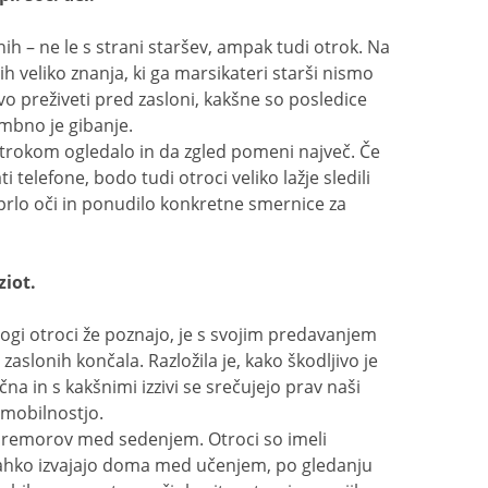
ih – ne le s strani staršev, ampak tudi otrok. Na
ših veliko znanja, ki ga marsikateri starši nismo
vo preživeti pred zasloni, kakšne so posledice
mbno je gibanje.
o otrokom ogledalo in da zgled pomeni največ. Če
telefone, bodo tudi otroci veliko lažje sledili
lo oči in ponudilo konkretne smernice za
ziot.
ogi otroci že poznajo, je s svojim predavanjem
aslonih končala. Razložila je, kako škodljivo je
na in s kakšnimi izzivi se srečujejo prav naši
z mobilnostjo.
 premorov med sedenjem. Otroci so imeli
ih lahko izvajajo doma med učenjem, po gledanju