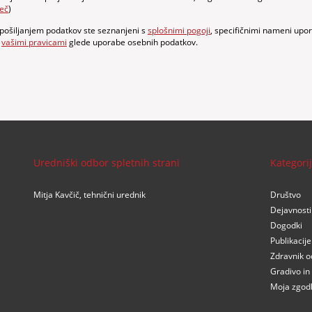
eč
)
 pošiljanjem podatkov ste seznanjeni s
splošnimi pogoji
, specifičnimi nameni upo
n
vašimi pravicami
glede uporabe osebnih podatkov.
Uredniški odbor spletnih strani
Kategori
Mitja Kavčič, tehnični urednik
Društvo
Dejavnosti
Dogodki
Publikacije
Zdravnik o
Gradivo in
Moja zgod