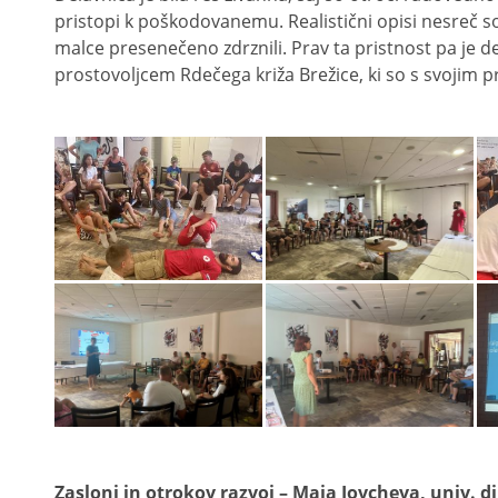
pristopi k poškodovanemu. Realistični opisi nesreč so 
malce presenečeno zdrznili. Prav ta pristnost pa je 
prostovoljcem Rdečega križa Brežice, ki so s svojim 
Zasloni in otrokov razvoj – Maja Jovcheva, univ. dip